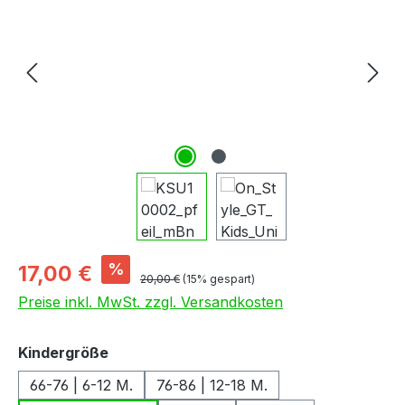
Verkaufspreis:
%
17,00 €
Regulärer Preis:
20,00 €
(15% gespart)
Preise inkl. MwSt. zzgl. Versandkosten
auswählen
Kindergröße
66-76 | 6-12 M.
76-86 | 12-18 M.