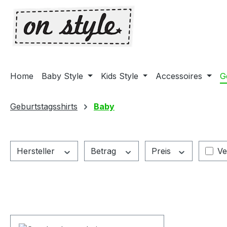
m Hauptinhalt springen
Zur Suche springen
Zur Hauptnavigation springen
Home
Baby Style
Kids Style
Accessoires
G
Geburtstagsshirts
Baby
Fi
Hersteller
Betrag
Preis
Ve