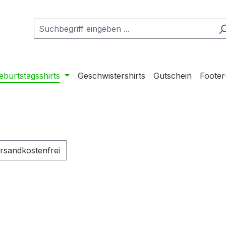
eburtstagsshirts
Geschwistershirts
Gutschein
Footer
lter hinzufügen: Versandkostenfrei
rsandkostenfrei