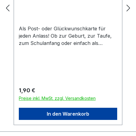
Als Post- oder Glückwunschkarte für
jeden Anlass! Ob zur Geburt, zur Taufe,
zum Schulanfang oder einfach als
klassische Postkarte. Die Karte ist aus
starkem 0,40 mm Postkarten-
Chromokarton mit 260g und hoher
Steifigkeit.
Regulärer Preis:
1,90 €
Preise inkl. MwSt. zzgl. Versandkosten
In den Warenkorb