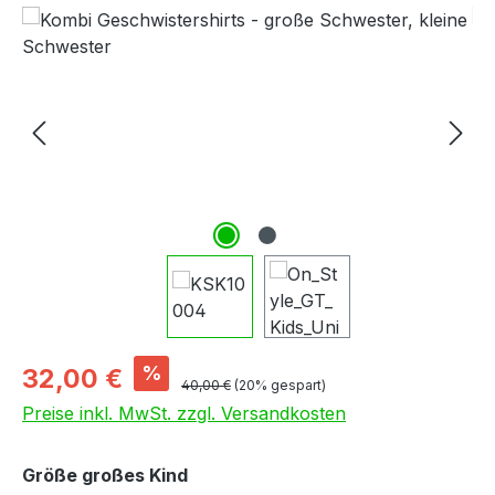
Bildergalerie überspringen
Verkaufspreis:
%
32,00 €
Regulärer Preis:
40,00 €
(20% gespart)
Preise inkl. MwSt. zzgl. Versandkosten
auswählen
Größe großes Kind