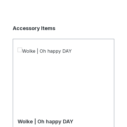
Produktgalerie überspringen
Accessory Items
Wolke | Oh happy DAY