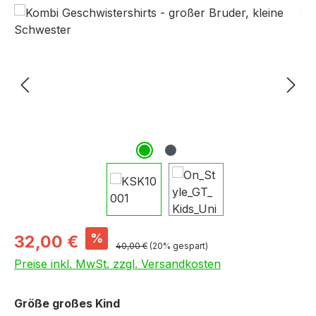
Bildergalerie überspringen
Verkaufspreis:
%
32,00 €
Regulärer Preis:
40,00 €
(20% gespart)
Preise inkl. MwSt. zzgl. Versandkosten
auswählen
Größe großes Kind