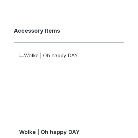
Produktgalerie überspringen
Accessory Items
Wolke | Oh happy DAY