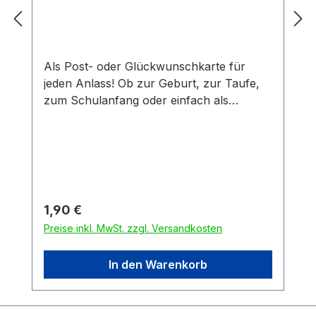
Als Post- oder Glückwunschkarte für
jeden Anlass! Ob zur Geburt, zur Taufe,
zum Schulanfang oder einfach als
klassische Postkarte. Die Karte ist aus
starkem 0,40 mm Postkarten-
Chromokarton mit 260g und hoher
Steifigkeit.
Regulärer Preis:
1,90 €
Preise inkl. MwSt. zzgl. Versandkosten
In den Warenkorb