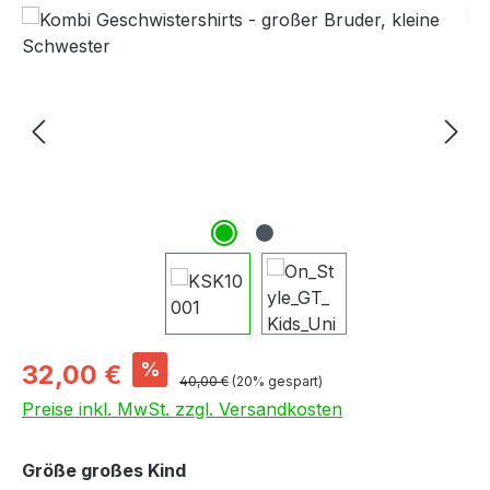
Bildergalerie überspringen
Verkaufspreis:
%
32,00 €
Regulärer Preis:
40,00 €
(20% gespart)
Preise inkl. MwSt. zzgl. Versandkosten
auswählen
Größe großes Kind