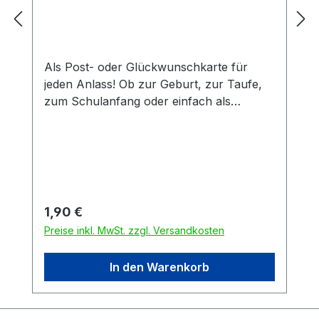
Als Post- oder Glückwunschkarte für
jeden Anlass! Ob zur Geburt, zur Taufe,
zum Schulanfang oder einfach als
klassische Postkarte. Die Karte ist aus
starkem 0,40 mm Postkarten-
Chromokarton mit 260g und hoher
Steifigkeit.
Regulärer Preis:
1,90 €
Preise inkl. MwSt. zzgl. Versandkosten
In den Warenkorb