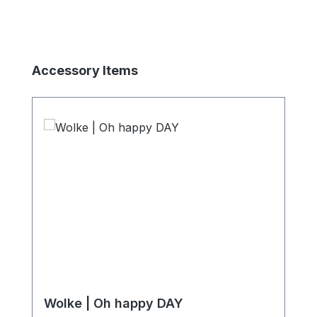
Produktgalerie überspringen
Accessory Items
Wolke | Oh happy DAY