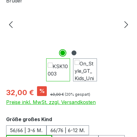
Verkaufspreis:
%
32,00 €
Regulärer Preis:
40,00 €
(20% gespart)
Preise inkl. MwSt. zzgl. Versandkosten
auswählen
Größe großes Kind
56/66 | 3-6 M.
66/76 | 6-12 M.