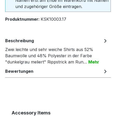
Namen erst am Ende im Warenkorb mit Namen
und zugehöriger Größe eintragen.
Produktnummer:
KSK10003.17
Beschreibung
Zwei leichte und sehr weiche Shirts aus 52%
Baumwolle und 48% Polyester in der Farbe
"dunkelgrau meliert" Rippstrick am Run…
Mehr
Bewertungen
Produktgalerie überspringen
Accessory Items