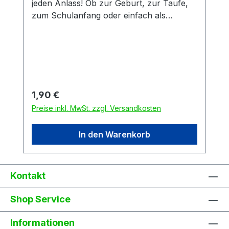
jeden Anlass! Ob zur Geburt, zur Taufe,
zum Schulanfang oder einfach als
klassische Postkarte. Die Karte ist aus
starkem 0,40 mm Postkarten-
Chromokarton mit 260g und hoher
Steifigkeit.
Regulärer Preis:
1,90 €
Preise inkl. MwSt. zzgl. Versandkosten
In den Warenkorb
Kontakt
Shop Service
Informationen