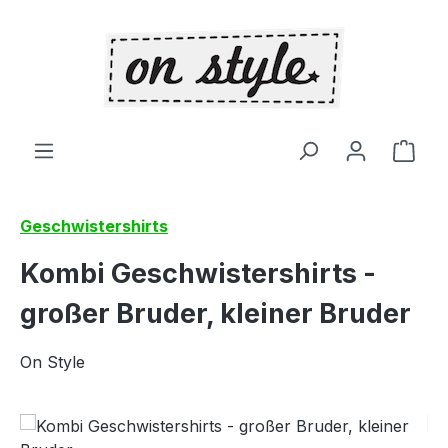
Zum Hauptinhalt springen
Ware
Geschwistershirts
Kombi Geschwistershirts -
großer Bruder, kleiner Bruder
On Style
Bildergalerie überspringen