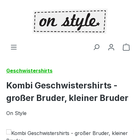
Zum Hauptinhalt springen
Ware
Geschwistershirts
Kombi Geschwistershirts -
großer Bruder, kleiner Bruder
On Style
Bildergalerie überspringen