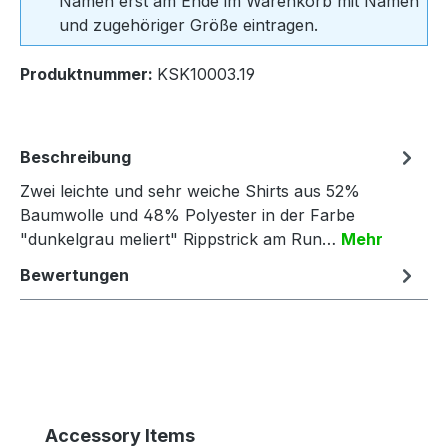
Namen erst am Ende im Warenkorb mit Namen
und zugehöriger Größe eintragen.
Produktnummer:
KSK10003.19
Beschreibung
Zwei leichte und sehr weiche Shirts aus 52%
Baumwolle und 48% Polyester in der Farbe
"dunkelgrau meliert" Rippstrick am Run…
Mehr
Bewertungen
Produktgalerie überspringen
Accessory Items