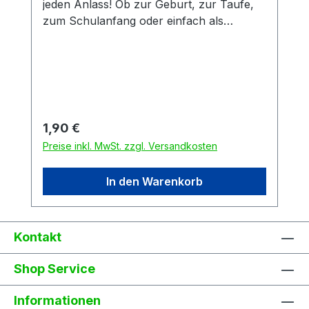
jeden Anlass! Ob zur Geburt, zur Taufe,
zum Schulanfang oder einfach als
klassische Postkarte. Die Karte ist aus
starkem 0,40 mm Postkarten-
Chromokarton mit 260g und hoher
Steifigkeit.
Regulärer Preis:
1,90 €
Preise inkl. MwSt. zzgl. Versandkosten
In den Warenkorb
Kontakt
Shop Service
Informationen