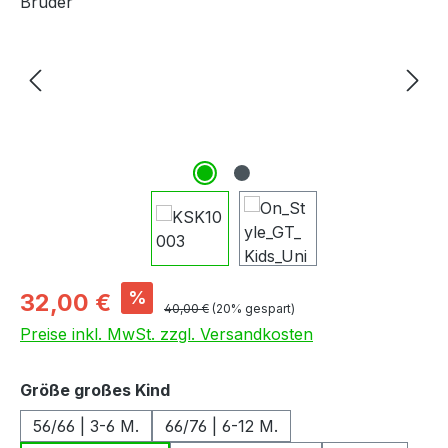
Verkaufspreis:
%
32,00 €
Regulärer Preis:
40,00 €
(20% gespart)
Preise inkl. MwSt. zzgl. Versandkosten
auswählen
Größe großes Kind
56/66 | 3-6 M.
66/76 | 6-12 M.