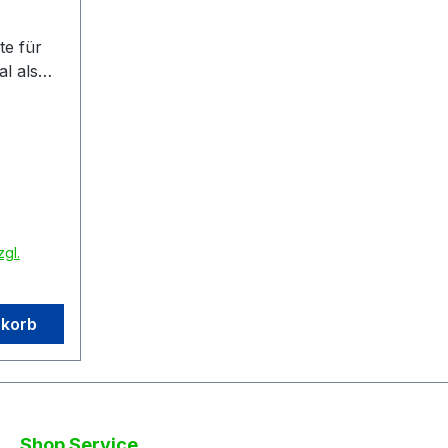
e für
al als
e
er
eiten
 starkem
rten-
it 260g
zgl.
keit.
nkorb
Shop Service