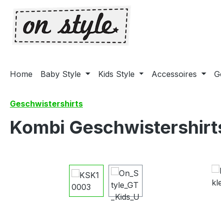
m Hauptinhalt springen
Zur Suche springen
Zur Hauptnavigation springen
Home
Baby Style
Kids Style
Accessoires
G
Geschwistershirts
Kombi Geschwistershirts
Bildergalerie überspringen