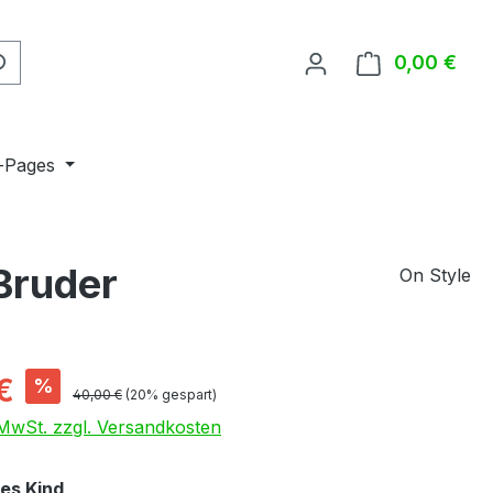
0,00 €
Ware
-Pages
Bruder
On Style
is:
€
%
Regulärer Preis:
40,00 €
(20% gespart)
. MwSt. zzgl. Versandkosten
auswählen
es Kind