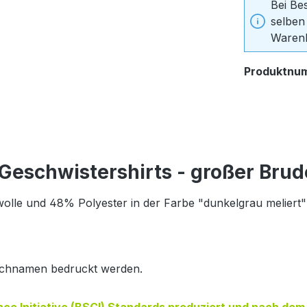
Bei Be
selben
Warenk
Produktnu
eschwistershirts - großer Brude
olle und 48% Polyester in der Farbe "dunkelgrau meliert"
unschnamen bedruckt werden.