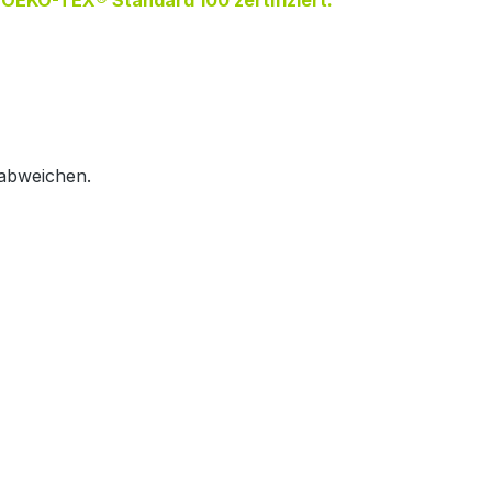
m OEKO-TEX® Standard 100 zertifiziert.
 abweichen.